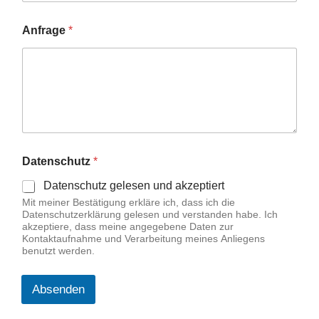
A
Anfrage
*
n
f
r
a
g
e
E
-
M
a
Datenschutz
*
i
l
Datenschutz gelesen und akzeptiert
-
Mit meiner Bestätigung erkläre ich, dass ich die
A
Datenschutzerklärung gelesen und verstanden habe. Ich
d
akzeptiere, dass meine angegebene Daten zur
r
Kontaktaufnahme und Verarbeitung meines Anliegens
e
benutzt werden.
s
s
Absenden
e
D
a