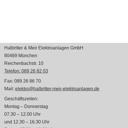
t
e
n
s
c
h
u
t
Halbritter & Meir Elektroanlagen GmbH
z
80469 München
Reichenbachstr. 10
Telefon: 089 26 82 03
Fax: 089 26 86 70
Mail:
elektro@halbritter-meir-elektroanlagen.de
Geschäftszeiten:
Montag – Donnerstag
07.30 – 12.00 Uhr
und 12.30 – 16.30 Uhr