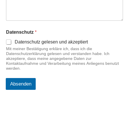
N
Datenschutz
*
a
m
Datenschutz gelesen und akzeptiert
e
Mit meiner Bestätigung erkläre ich, dass ich die
A
Datenschutzerklärung gelesen und verstanden habe. Ich
n
akzeptiere, dass meine angegebene Daten zur
f
Kontaktaufnahme und Verarbeitung meines Anliegens benutzt
r
werden.
a
g
e
Absenden
D
a
t
e
n
s
c
h